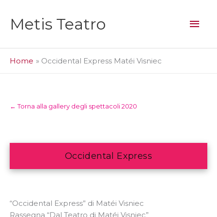
Vai
al
Men
Metis Teatro
contenuto
prin
Home
Occidental Express Matéi Visniec
← Torna alla gallery degli spettacoli 2020
Occidental Express
“Occidental Express” di Matéi Visniec
Rassegna “Dal Teatro di Matéi Visniec”