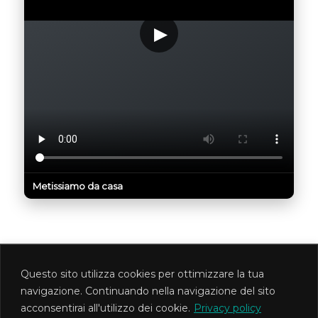
Metissiamo da casa
Questo sito utilizza cookies per ottimizzare la tua
MetisTeatro Associazione Culturale
navigazione. Continuando nella navigazione del sito
Via Foligno 1d - Roma PI 12745621008 CF
acconsentirai all'utilizzo dei cookie.
Privacy policy
97569090588