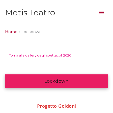
Vai
al
Men
Metis Teatro
contenuto
prin
Home
Lockdown
← Torna alla gallery degli spettacoli 2020
Lockdown
Progetto Goldoni