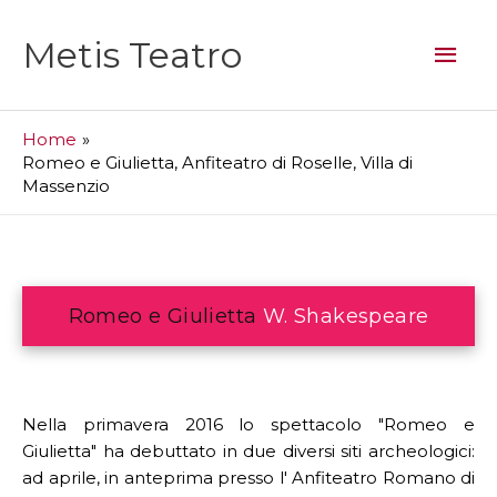
Vai
al
Men
Metis Teatro
contenuto
prin
Home
Romeo e Giulietta, Anfiteatro di Roselle, Villa di
Massenzio
Romeo e Giulietta
W. Shakespeare
Nella primavera 2016 lo spettacolo "Romeo e
Giulietta" ha debuttato in due diversi siti archeologici:
ad aprile, in anteprima presso l' Anfiteatro Romano di