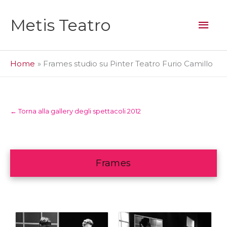
Vai
al
Men
Metis Teatro
contenuto
prin
Home
Frames studio su Pinter Teatro Furio Camillo
← Torna alla gallery degli spettacoli 2012
Frames