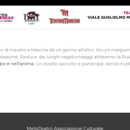
di inquilini si trascina da un giorno all’altro. Alcuni insegu
miliazione. Reduce dai lunghi vagabondaggi attraverso la Russi
rpo e nell’anima.
Un ritratto asciutto e partecipe, senza inutili
MetisTeatro Associazione Culturale