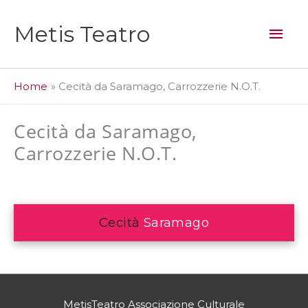
Vai
al
Men
Metis Teatro
contenuto
prin
Home
Cecità da Saramago, Carrozzerie N.O.T.
Cecità da Saramago,
Carrozzerie N.O.T.
Cecità
Saramago
MetisTeatro Associazione Culturale