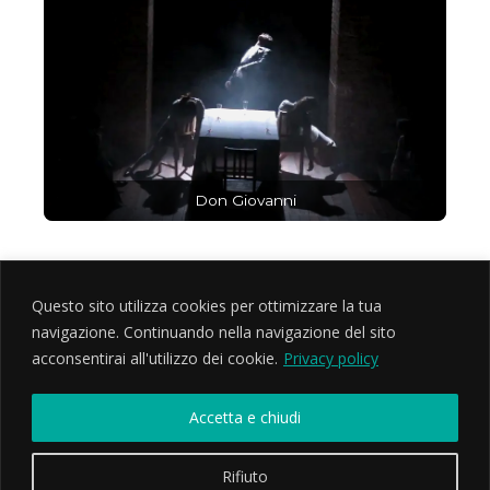
Don Giovanni
Questo sito utilizza cookies per ottimizzare la tua
navigazione. Continuando nella navigazione del sito
MetisTeatro Associazione Culturale
acconsentirai all'utilizzo dei cookie.
Privacy policy
Via Foligno 1d - Roma PI 12745621008 CF 97569090588
Copyright ©2020 MetisTeatro
Accetta e chiudi
E' vietata la riproduzione di testi e immagini del sito |
Powered by
Astra Tema WordPress
Rifiuto