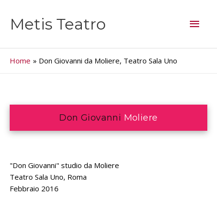
Vai
al
Men
Metis Teatro
contenuto
princ
Home
Don Giovanni da Moliere, Teatro Sala Uno
Don Giovanni
Moliere
"Don Giovanni" studio da Moliere
Teatro Sala Uno, Roma
Febbraio 2016