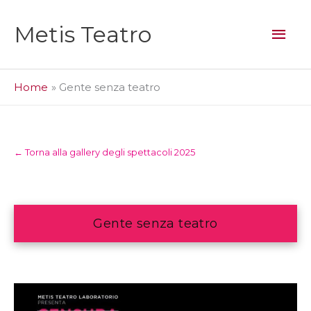
Vai
al
Men
Metis Teatro
contenuto
prin
Home
Gente senza teatro
← Torna alla gallery degli spettacoli 2025
Gente senza teatro