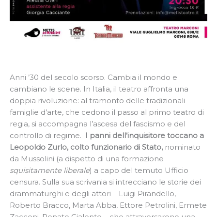
Anni ’30 del secolo scorso. Cambia il mondo e
cambiano le scene. In Italia, il teatro affronta una
doppia rivoluzione: al tramonto delle tradizionali
famiglie d’arte, che cedono il passo al primo teatro di
regia, si accompagna l’ascesa del fascismo e del
controllo di regime.
I panni dell’inquisitore toccano a
Leopoldo Zurlo, colto funzionario di Stato,
nominato
da Mussolini (a dispetto di una formazione
squisitamente liberale
) a capo del temuto Ufficio
censura. Sulla sua scrivania si intrecciano le storie dei
drammaturghi e degli attori – Luigi Pirandello,
Roberto Bracco, Marta Abba, Ettore Petrolini, Ermete
Zacconi, Renato Cialente – che attraversarono una