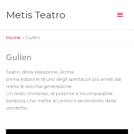
Vai
al
Men
Metis Teatro
contenuto
prin
Home
Gullen
Gullen
Teatro della Visitazione, Roma
prima edizione di uno degli spettacoli più amati dai
metis di vecchia generazione.
Un testo immenso, di potente e incomparabile
bellezza, che mette al centro il sentimento della
vendetta.