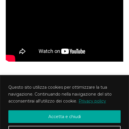
Questo sito utilizza cookies per ottimizzare la tua
MetisTeatro Associazione Culturale
navigazione. Continuando nella navigazione del sito
Via Foligno 1d - Roma PI 12745621008 CF
acconsentirai all'utilizzo dei cookie.
Privacy policy
97569090588
Copyright ©2020 MetisTeatro
Accetta e chiudi
E' vietata la riproduzione di testi e immagini del sito |