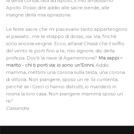
la serva consacrata ad Apollo, il mio amatissimo
Apollo. Posso dire addio alle sacre bende, alle
insegne della mia ispirazione.
Le feste sacre che mi piacevano tanto appartengono
al passato…me le strappo di dosso, via. Via, finchè
sono ancora vergine. Ecco, all’aria! Chissà che il soffio
del vento le porti fino a te, mio signore, dio della
profezia. Dov’è la nave di Agamennone?
Ma sappi –
marito - chi ti porti via: io sono un’Erinni.
Addio
mamma, mettimi una corona sulla testa, una corona
di vittoria. Non piangere, sposo un re. Sii contenta,
perché se i Greci ci hanno distrutti, io manderò in
rovina la loro casa. Non piangere mamma sposo un
re."
Cassandra