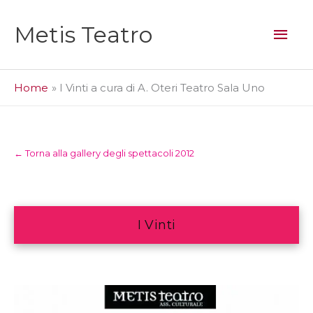
Vai
al
Men
Metis Teatro
contenuto
prin
Home
I Vinti a cura di A. Oteri Teatro Sala Uno
← Torna alla gallery degli spettacoli 2012
I Vinti