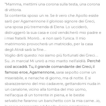
"Mamma, mettimi una corona sulla testa, una corona
di vittoria.
Sii contenta: sposo un re. Se è vero che Apollo esiste
sarò per Agamennone il glorioso signore dei Greci,
una sposa più tremenda di Elena. Lo ucciderò,
distruggerò la sua casa e così vendicherò mio padre e
i miei fratelli. Morirò… e non sarò l’unica. Il mio
matrimonio provocherà un matricidio, per la casa
degli Atridi sarà la fine…
Voglio dirti questo: noi siamo più fortunati dei Greci….
Su…in marcia! Mi unirò a mio marito nell’aldilà.
Perché
così accadrà. Tu, il grande comandante dei Greci, il
famoso eroe, Agamennone,
sarai sepolto come un
miserabile, e nenache di giorno, ma di notte. E si
sbarazzeranno del mio cadavere, gettandomi nuda in
un canalone, vicino alla tomba del mio uomo,
nell’acqua di un torrente in piena, e le bestie
selvatiche faranno un banchetto con la mia carne…io,