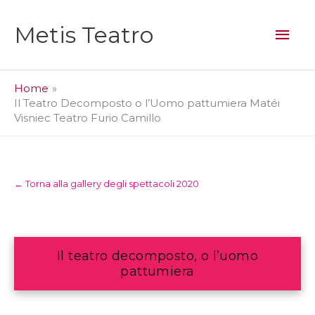
Vai
al
Men
Metis Teatro
contenuto
prin
Home
Il Teatro Decomposto o l’Uomo pattumiera Matéi
Visniec Teatro Furio Camillo
← Torna alla gallery degli spettacoli 2020
Il teatro decomposto, o l’uomo
pattumiera