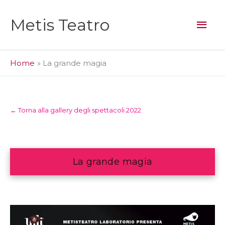
Vai
al
Men
Metis Teatro
contenuto
prin
Home
La grande magia
← Torna alla gallery degli spettacoli 2022
La grande magia