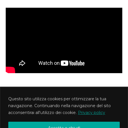
Questo sito utilizza cookies per ottimizzare la tua
MetisTeatro Associazione Culturale
navigazione. Continuando nella navigazione del sito
Via Foligno 1d - Roma PI 12745621008 CF
acconsentirai all'utilizzo dei cookie.
Privacy policy
97569090588
Copyright ©2020 MetisTeatro
Accetta e chiudi