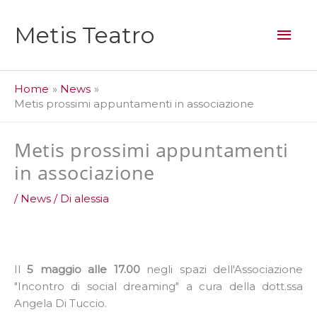
Vai
al
Men
Metis Teatro
contenuto
prin
Home
News
Metis prossimi appuntamenti in associazione
Metis prossimi appuntamenti
in associazione
/
News
/ Di
alessia
Il
5 maggio alle 17.00
negli spazi dell'Associazione
"Incontro di social dreaming" a cura della dott.ssa
Angela Di Tuccio.