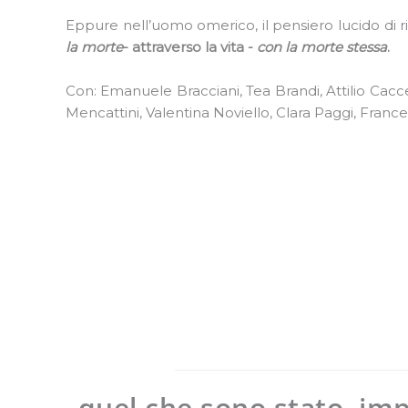
Eppure nell’uomo omerico, il pensiero lucido di r
la morte
- attraverso la vita -
con la morte stessa
.
Con: Emanuele Bracciani, Tea Brandi, Attilio Cacc
Mencattini, Valentina Noviello, Clara Paggi, France
quel che sono stato, impe