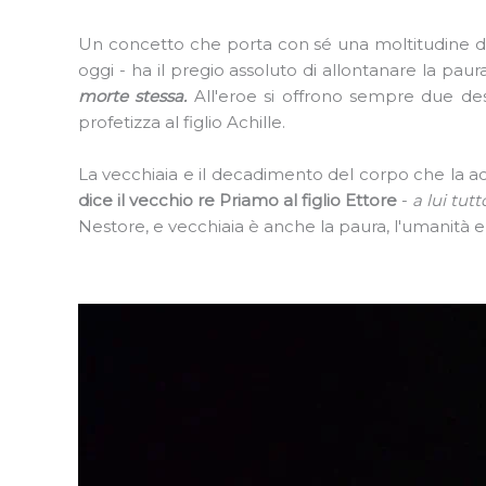
Un concetto che porta con sé una moltitudine di sig
oggi - ha il pregio assoluto di allontanare la pau
morte stessa.
All'eroe si offrono sempre due dest
profetizza al figlio Achille.
La vecchiaia e il decadimento del corpo che la 
dice il vecchio re Priamo al figlio Ettore
-
a lui tut
Nestore, e vecchiaia è anche la paura, l'umanità e l