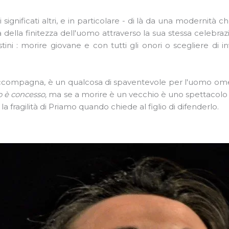
nificati altri, e in particolare - di là da una modernità ch
ra della finitezza dell'uomo attraverso la sua stessa celebra
ini : morire giovane e con tutti gli onori o scegliere di i
accompagna, è un qualcosa di spaventevole per l'uomo omer
to è concesso,
ma se a morire è un vecchio è uno spettacolo 
a fragilità di Priamo quando chiede al figlio di difenderlo.