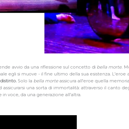
ende avvio da una riflessione sul concetto di
bella morte.
Mo
quale egli si muove - il fine ultimo della sua esistenza. L'ero
istinto.
Solo la
bella morte
assicura all'eroe quella memoria 
assicurarsi una sorta di immortalità: attraverso il canto deg
e in voce, da una generazione all'altra.