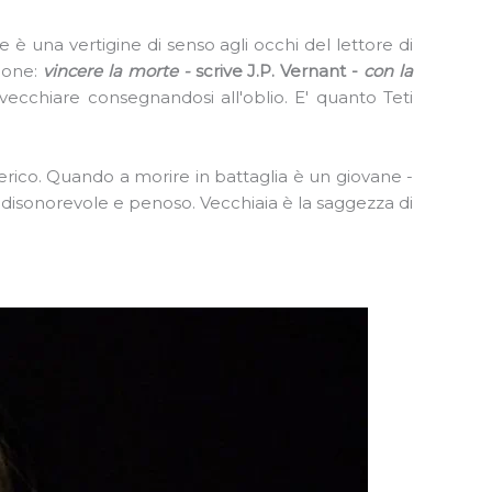
e è una vertigine di senso agli occhi del lettore di
zione:
vincere la morte -
scrive J.P. Vernant -
con la
nvecchiare consegnandosi all'oblio. E' quanto Teti
ico. Quando a morire in battaglia è un giovane -
disonorevole e penoso. Vecchiaia è la saggezza di