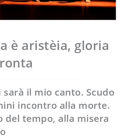
a è aristèia, gloria
fronta
i sarà il mio canto. Scudo
mini incontro alla morte.
no del tempo, alla misera
po