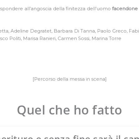
ispondere all’angoscia della finitezza dell’uomo
facendone i
etta, Adeline Degratet, Barbara Di Tanna, Paolo Greco, Fabi
sco Politi, Marisa Ranieri, Carmen Sossi, Marina Torre
[Percorso della messa in scena]
Quel che ho fatto
rituro e senza fine sarà il ca