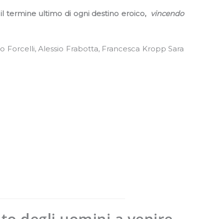
l termine ultimo di ogni destino eroico,
vincendo
o Forcelli, Alessio Frabotta, Francesca Kropp Sara
nto degli uomini a venire.