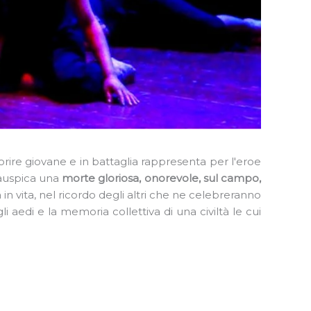
rire giovane e in battaglia rappresenta per l'eroe
e auspica una
morte gloriosa, onorevole, sul campo,
in vita, nel ricordo degli altri che ne celebreranno
li aedi e la memoria collettiva di una civiltà le cui