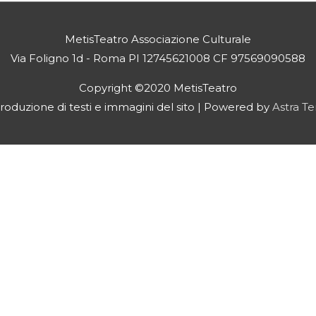
MetisTeatro Associazione Culturale
Via Foligno 1d - Roma PI 12745621008 CF 97569090588
Copyright ©2020 MetisTeatro
iproduzione di testi e immagini del sito | Powered by
Astra T