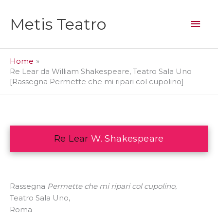
Vai
al
Men
Metis Teatro
contenuto
prin
Home
Re Lear da William Shakespeare, Teatro Sala Uno
[Rassegna Permette che mi ripari col cupolino]
Re Lear
W. Shakespeare
Rassegna
Permette che mi ripari col cupolino
,
Teatro Sala Uno,
Roma