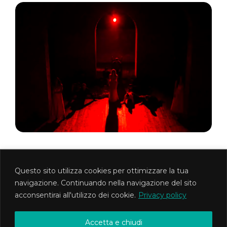
Questo sito utilizza cookies per ottimizzare la tua
MetisTeatro Associazione Culturale
navigazione. Continuando nella navigazione del sito
Via Foligno 1d - Roma PI 12745621008 CF
acconsentirai all'utilizzo dei cookie.
Privacy policy
97569090588
Copyright ©2020 MetisTeatro
Accetta e chiudi