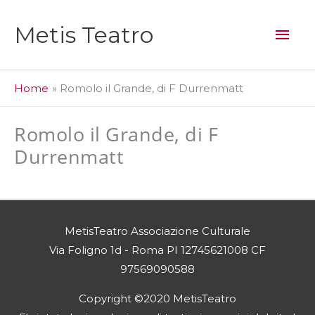
Vai
al
Men
Metis Teatro
contenuto
prin
Home
Romolo il Grande, di F Durrenmatt
Romolo il Grande, di F
Durrenmatt
MetisTeatro Associazione Culturale
Via Foligno 1d - Roma PI 12745621008 CF
97569090588
Copyright ©2020 MetisTeatro