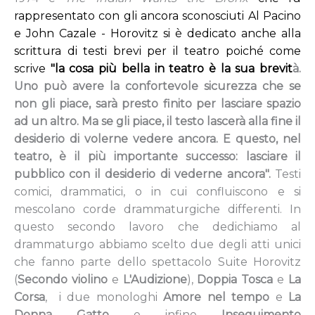
rappresentato con gli ancora sconosciuti Al Pacino
e John Cazale - Horovitz si è dedicato anche alla
scrittura di testi brevi per il teatro poiché come
scrive
"la cosa più bella in teatro è la sua brevit
à.
Uno può avere la confortevole sicurezza che se
non gli piace, sarà presto finito per lasciare spazio
ad un altro. Ma se gli piace, il testo lascerà
alla fine il
desiderio di volerne vedere ancora. E questo, nel
teatro, è il più importante successo: lasciare il
pubblico con il desiderio di vederne ancora".
Testi
comici, drammatici, o in cui confluiscono e si
mescolano corde drammaturgiche differenti. In
questo secondo lavoro che dedichiamo al
drammaturgo abbiamo scelto due degli atti unici
che fanno parte dello spettacolo Suite Horovitz
(
Secondo violino
e
L'Audizione
),
Doppia Tosca
e
La
Corsa
, i due monologhi
Amore nel tempo
e
La
Donna Gatto
e infine
Inseguimento