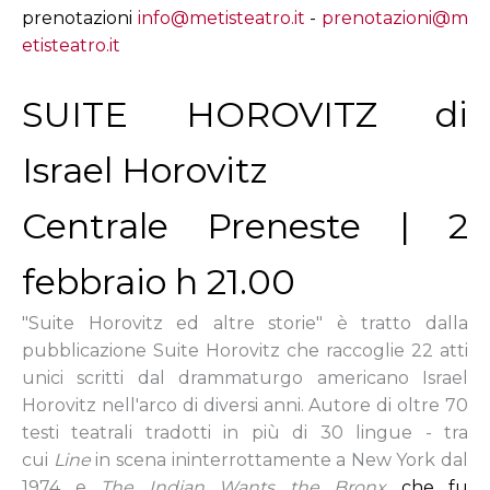
prenotazioni
info@metisteatro.it
-
prenotazioni@m
etisteatro.it
SUITE HOROVITZ di
Israel Horovitz
Centrale Preneste | 2
febbraio h 21.00
"Suite Horovitz ed altre storie" è tratto dalla
pubblicazione Suite Horovitz che raccoglie 22 atti
unici scritti dal drammaturgo americano Israel
Horovitz nell'arco di diversi anni. Autore di oltre 70
testi teatrali tradotti in più di 30 lingue - tra
cui
Line
in scena ininterrottamente a New York dal
1974 e
The Indian Wants the Bronx
che fu