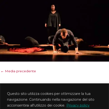
←
Media precedente
Questo sito utilizza cookies per ottimizzare la tua
MetisTeatro Associazione Culturale
navigazione. Continuando nella navigazione del sito
Via Foligno 1d - Roma PI 12745621008 CF
acconsentirai all'utilizzo dei cookie.
Privacy policy
97569090588