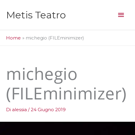
Vai
al
Men
Metis Teatro
contenuto
prin
Home
michegio (FILEminimizer)
michegio
(FILEminimizer)
Di
alessia
/
24 Giugno 2019