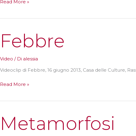
MetisPromo
Read More »
2013|14
Febbre
Video
/ Di
alessia
Videoclip di Febbre, 16 giugno 2013, Casa delle Culture, R
Febbre
Read More »
Metamorfosi