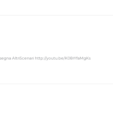
assegna AltriScenari http://youtu.be/K08rYfaMgKs