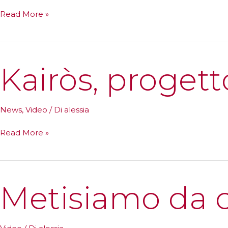
Nazzano
Read More »
2023
Kairòs, progett
News
,
Video
/ Di
alessia
Kairòs,
Read More »
progetto
Odissea.
Video
Metisiamo da 