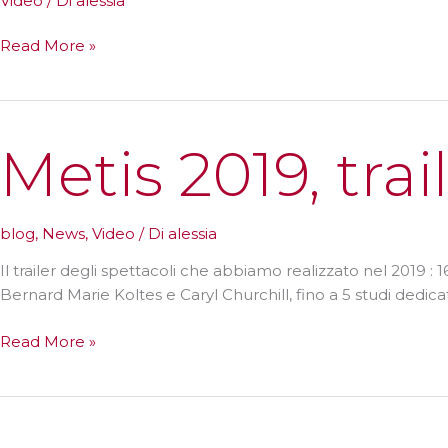
Video
/ Di
alessia
Metisiamo
Read More »
da
casa
Metis 2019, trai
blog
,
News
,
Video
/ Di
alessia
Il trailer degli spettacoli che abbiamo realizzato nel 2019 :
Bernard Marie Koltes e Caryl Churchill, fino a 5 studi dedicat
Metis
Read More »
2019,
trailer
degli
spettacoli