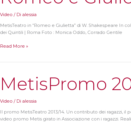
Video
/ Di
alessia
MetisTeatro in “Romeo e Giulietta” di W. Shakespeare In coll
dei Quintili | Roma Foto : Monica Oddo, Corrado Gentil
Romeo
Read More »
e
Giulietta
MetisPromo 20
Video
/ Di
alessia
Il promo MetisTeatro 2013/14. Un contributo dei ragazzi, il 
video promo Metis girato in Associazione con i ragazzi. R