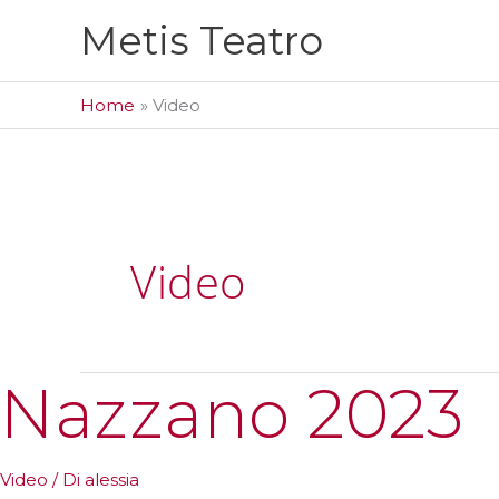
Vai
Metis Teatro
al
contenuto
Home
Video
Video
Nazzano 2023
Video
/ Di
alessia