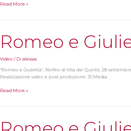
Romeo
Read More »
e
Giulietta
Romeo e Giuliet
Video
/ Di
alessia
“Romeo e Giulietta”, Ninfeo di Villa dei Quintili, 28 settembr
Realizzazione video e post produzione: 3CMedia
Romeo
Read More »
e
Giulietta,clip
Romeo e Giulie