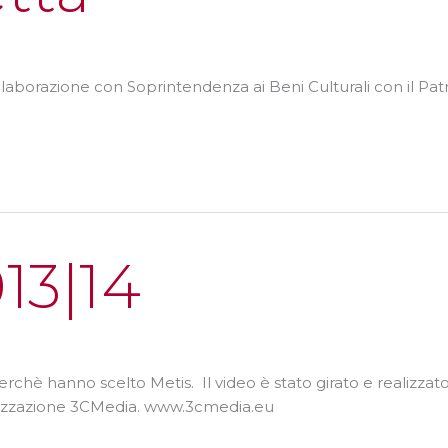
aborazione con Soprintendenza ai Beni Culturali con il Patro
e
13|14
perchè hanno scelto Metis. Il video è stato girato e realizz
ealizzazione 3CMedia. www.3cmedia.eu